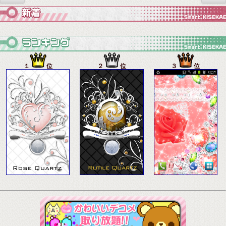
１
位
２
位
３
位