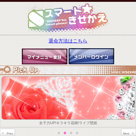
退会方法はこちら
女子力UP!キラキラ花柄!ライブ壁紙