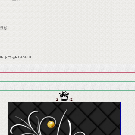
イブ壁紙
コモPalette UI
２
位