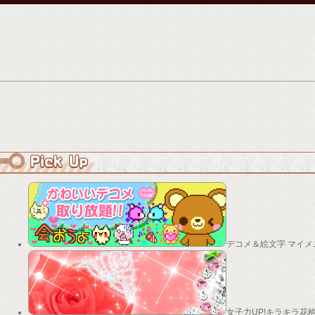
デコメ＆絵文字 マイメ
女子力UP!キラキラ花