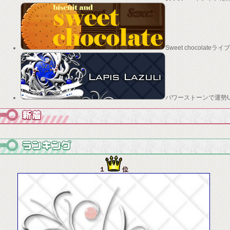
Sweet chocolateラ
パワーストーンで運勢UP!ド
１
位