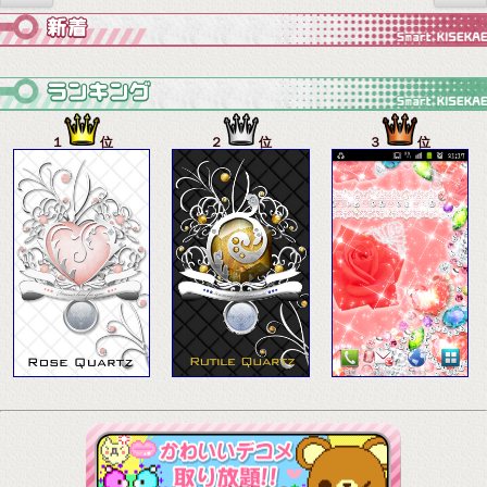
１
位
２
位
３
位