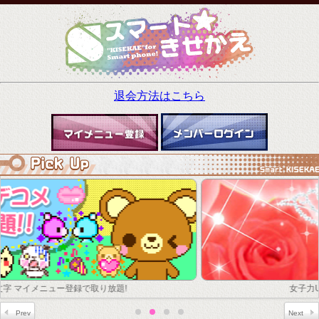
退会方法はこちら
女子力UP!キラキラ花柄!ライブ壁紙