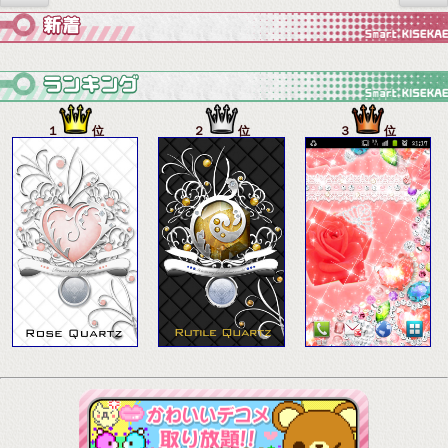
１
位
２
位
３
位