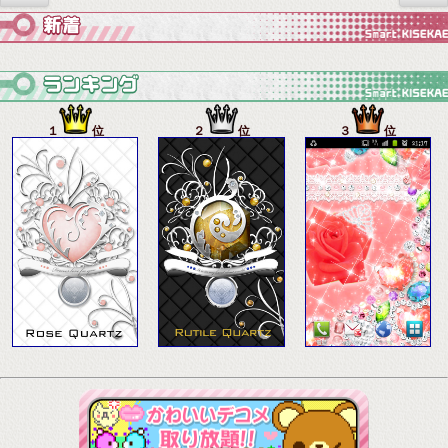
１
位
２
位
３
位