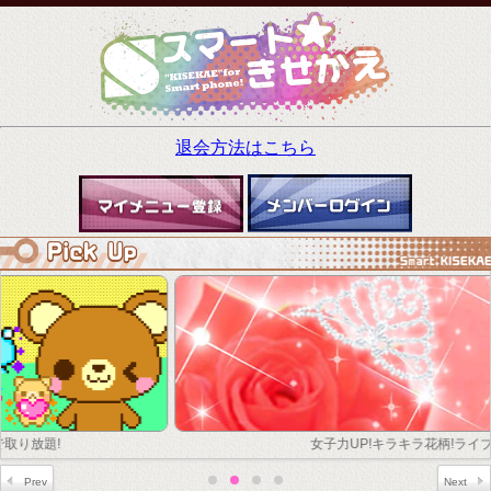
退会方法はこちら
女子力UP!キラキラ花柄!ライブ壁紙