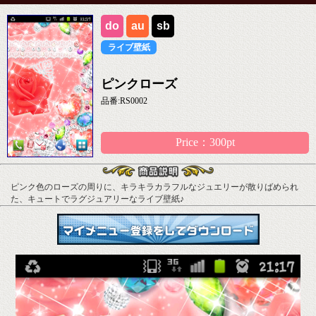
do
au
sb
ライブ壁紙
ピンクローズ
品番:RS0002
Price：300pt
ピンク色のローズの周りに、キラキラカラフルなジュエリーが散りばめられ
た、キュートでラグジュアリーなライブ壁紙♪