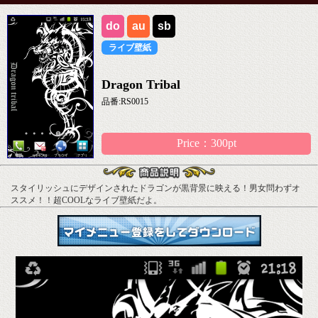
do
au
sb
ライブ壁紙
Dragon Tribal
品番:RS0015
Price：300pt
スタイリッシュにデザインされたドラゴンが黒背景に映える！男女問わずオ
ススメ！！超COOLなライブ壁紙だよ。