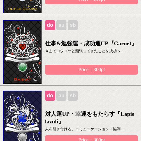
do
au
sb
仕事&勉強運・成功運UP『Garnet』
今までコツコツと頑張ってきたことを成功へ…
Price：300pt
do
au
sb
対人運UP・幸運をもたらす『Lapis
lazuli』
人を引き付ける、コミュニケーション・協調…
Price：300pt